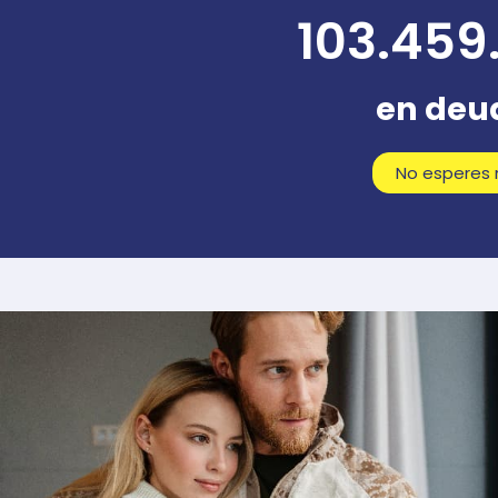
103.459
en deu
No esperes