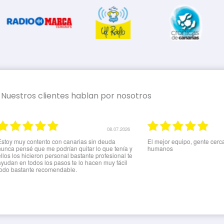
Nuestros clientes hablan por nosotros
08.07.2026
02.07.2026
 sin deuda
El mejor equipo, gente cercana pero sobre todo
Muy c
r lo que tenía y
humanos
profe
te profesional te
muy e
acen muy fácil
todo 