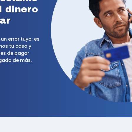
l dinero
ar
un error tuyo: es
mos tu caso y
jes de pagar
agado de más.