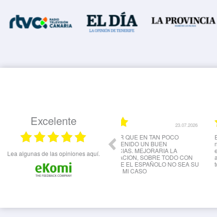
Excelente
23.07.2026
 AGRADECER QUE EN TAN POCO
Estoy muy contento con canarias
PO HAYA OBTENIDO UN BUEN
nunca pensé que me podrían quita
LTADO GRACIAS. MEJORARIA LA
ellos los hicieron personal bastan
Lea algunas de las opiniones aquí.
RCOPMUNICACION, SOBRE TODO CON
ayudan en todos los pasos te lo h
ONAS DONDE EL ESPAÑOLO NO SEA SU
todo bastante recomendable.
TE COMO ES MI CASO