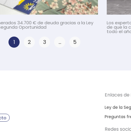
erados 34.700 € de deuda gracias a la Ley
Los expert
Segunda Oportunidad
de que la 
todo el año
P
P
P
P
1
2
3
…
5
a
a
a
a
g
g
g
g
e
e
e
e
Enlaces de 
Ley de la S
Preguntas f
cto
Redes soci