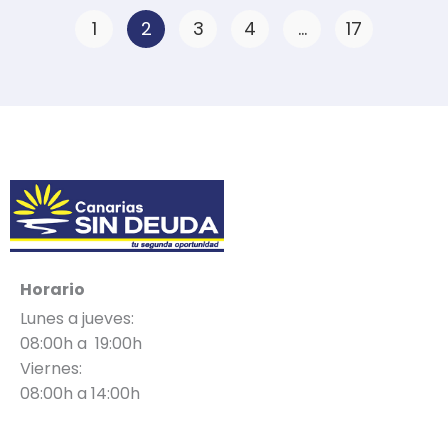
P
P
P
P
P
1
2
3
4
…
17
a
a
a
a
a
g
g
g
g
g
e
e
e
e
e
Horario
Lunes a jueves:
08:00h a 19:00h
Viernes:
08:00h a 14:00h