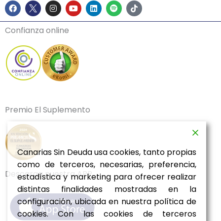
F
I
Y
L
S
T
a
n
o
i
p
i
c
s
u
n
o
k
e
t
t
k
t
t
Confianza online
b
a
u
e
i
o
o
g
b
d
f
k
o
r
e
i
y
k
a
n
m
Premio El Suplemento
Canarias Sin Deuda usa cookies, tanto propias
como de terceros, necesarias, preferencia,
Descarga nuestra APP
estadística y marketing para ofrecer realizar
distintas finalidades mostradas en la
configuración, ubicada en nuestra política de
cookies. Con las cookies de terceros