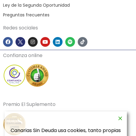
Ley de la Segunda Oportunidad
Preguntas frecuentes
Redes sociales
F
I
Y
L
S
T
a
n
o
i
p
i
c
s
u
n
o
k
e
t
t
k
t
t
Confianza online
b
a
u
e
i
o
o
g
b
d
f
k
o
r
e
i
y
k
a
n
m
Premio El Suplemento
Canarias Sin Deuda usa cookies, tanto propias