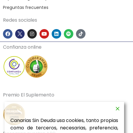
Preguntas frecuentes
Redes sociales
F
I
Y
L
S
T
a
n
o
i
p
i
c
s
u
n
o
k
e
t
t
k
t
t
Confianza online
b
a
u
e
i
o
o
g
b
d
f
k
o
r
e
i
y
k
a
n
m
Premio El Suplemento
Canarias Sin Deuda usa cookies, tanto propias
como de terceros, necesarias, preferencia,