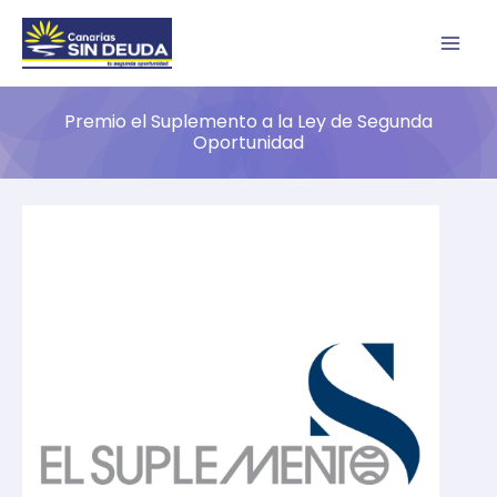
Ir
B
al
u
contenido
s
Premio el Suplemento a la Ley de Segunda
c
Oportunidad
a
r