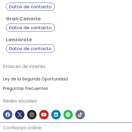
Datos de contacto
Gran Canaria
Datos de contacto
Lanzarote
Datos de contacto
Enlaces de interés
Ley de la Segunda Oportunidad
Preguntas frecuentes
Redes sociales
F
I
Y
L
S
T
a
n
o
i
p
i
c
s
u
n
o
k
e
t
t
k
t
t
Confianza online
b
a
u
e
i
o