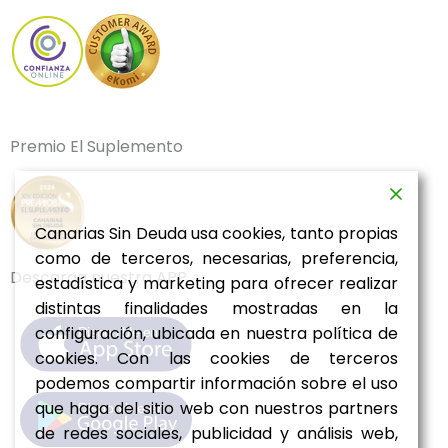
o
g
b
d
f
k
o
r
e
i
y
k
a
n
m
Premio El Suplemento
Canarias Sin Deuda usa cookies, tanto propias
como de terceros, necesarias, preferencia,
Descarga nuestra APP
estadística y marketing para ofrecer realizar
distintas finalidades mostradas en la
configuración, ubicada en nuestra política de
cookies. Con las cookies de terceros
podemos compartir información sobre el uso
que haga del sitio web con nuestros partners
de redes sociales, publicidad y análisis web,