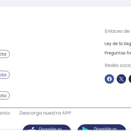
Enlaces de 
Ley de la S
Preguntas f
cto
Redes soci
cto
F
a
c
e
b
cto
o
o
k
mento
Descarga nuestra APP