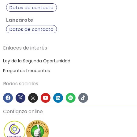
Datos de contacto
Lanzarote
Datos de contacto
Enlaces de interés
Ley de la Segunda Oportunidad
Preguntas frecuentes
Redes sociales
F
I
Y
L
S
T
a
n
o
i
p
i
c
s
u
n
o
k
e
t
t
k
t
t
Confianza online
b
a
u
e
i
o
o
g
b
d
f
k
o
r
e
i
y
k
a
n
m