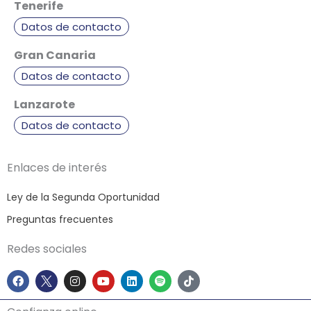
Tenerife
Datos de contacto
Gran Canaria
Datos de contacto
Lanzarote
Datos de contacto
Enlaces de interés
Ley de la Segunda Oportunidad
Preguntas frecuentes
Redes sociales
F
I
Y
L
S
T
a
n
o
i
p
i
c
s
u
n
o
k
e
t
t
k
t
t