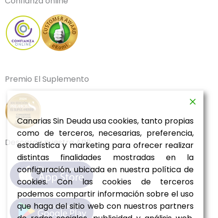
Confianza online
b
a
u
e
i
o
o
g
b
d
f
k
o
r
e
i
y
k
a
n
m
Premio El Suplemento
Canarias Sin Deuda usa cookies, tanto propias
como de terceros, necesarias, preferencia,
Descarga nuestra APP
estadística y marketing para ofrecer realizar
distintas finalidades mostradas en la
configuración, ubicada en nuestra política de
cookies. Con las cookies de terceros
podemos compartir información sobre el uso
que haga del sitio web con nuestros partners