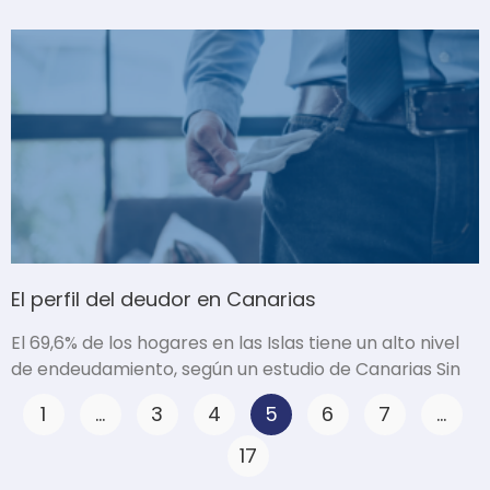
El perfil del deudor en Canarias
El 69,6% de los hogares en las Islas tiene un alto nivel
de endeudamiento, según un estudio de Canarias Sin
P
P
P
P
P
P
1
…
3
4
5
6
7
…
a
a
a
P
a
a
a
17