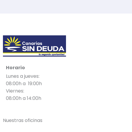
g
g
g
a
g
g
g
e
e
e
g
e
e
e
e
Horario
Lunes a jueves:
08:00h a 19:00h
Viernes:
08:00h a 14:00h
Nuestras oficinas