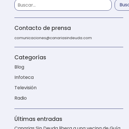
Bus
Contacto de prensa
comunicaciones@canariasindeuda.com
Categorías
Blog
Infoteca
Televisión
Radio
Últimas entradas
Canarias Sin Deuda libera a una vecina de Guía