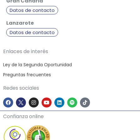
Gran Canaria
Datos de contacto
Lanzarote
Datos de contacto
Enlaces de interés
Ley de la Segunda Oportunidad
Preguntas frecuentes
Redes sociales
F
I
Y
L
S
T
a
n
o
i
p
i
c
s
u
n
o
k
e
t
t
k
t
t
Confianza online
b
a
u
e
i
o
o
g
b
d
f
k
o
r
e
i
y
k
a
n
m