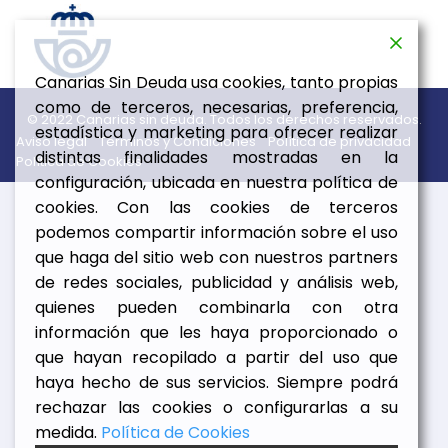
Canarias Sin Deuda usa cookies, tanto propias
como de terceros, necesarias, preferencia,
© 2022 Canarias sin deuda. Todos los derechos reservados.
estadística y marketing para ofrecer realizar
Aviso legal
Términos y Condiciones
Política de privacidad
distintas finalidades mostradas en la
Política de Cookies
configuración, ubicada en nuestra política de
cookies. Con las cookies de terceros
podemos compartir información sobre el uso
que haga del sitio web con nuestros partners
de redes sociales, publicidad y análisis web,
quienes pueden combinarla con otra
información que les haya proporcionado o
que hayan recopilado a partir del uso que
haya hecho de sus servicios. Siempre podrá
rechazar las cookies o configurarlas a su
medida.
Política de Cookies