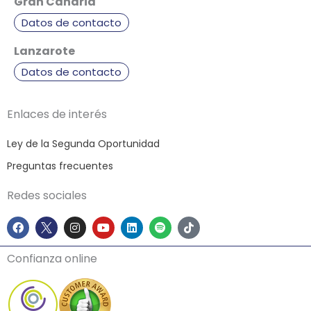
Gran Canaria
Datos de contacto
Lanzarote
Datos de contacto
Enlaces de interés
Ley de la Segunda Oportunidad
Preguntas frecuentes
Redes sociales
F
I
Y
L
S
T
a
n
o
i
p
i
c
s
u
n
o
k
e
t
t
k
t
t
Confianza online
b
a
u
e
i
o
o
g
b
d
f
k
o
r
e
i
y
k
a
n
m