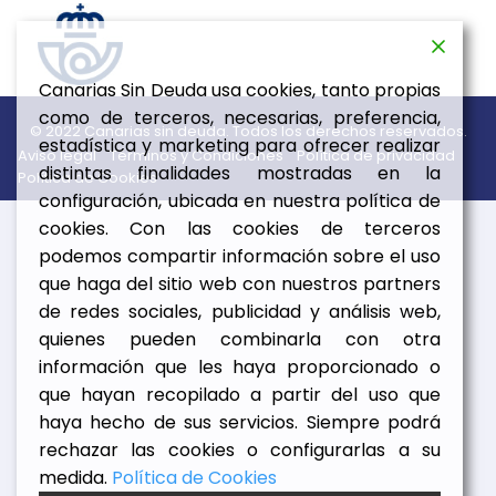
Canarias Sin Deuda usa cookies, tanto propias
como de terceros, necesarias, preferencia,
© 2022 Canarias sin deuda. Todos los derechos reservados.
estadística y marketing para ofrecer realizar
Aviso legal
Términos y Condiciones
Política de privacidad
distintas finalidades mostradas en la
Política de Cookies
configuración, ubicada en nuestra política de
cookies. Con las cookies de terceros
podemos compartir información sobre el uso
que haga del sitio web con nuestros partners
de redes sociales, publicidad y análisis web,
quienes pueden combinarla con otra
información que les haya proporcionado o
que hayan recopilado a partir del uso que
haya hecho de sus servicios. Siempre podrá
rechazar las cookies o configurarlas a su
medida.
Política de Cookies