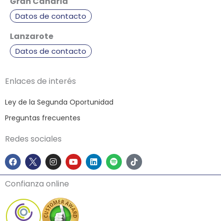
Gran Canaria
Datos de contacto
Lanzarote
Datos de contacto
Enlaces de interés
Ley de la Segunda Oportunidad
Preguntas frecuentes
Redes sociales
F
I
Y
L
S
T
a
n
o
i
p
i
c
s
u
n
o
k
e
t
t
k
t
t
Confianza online
b
a
u
e
i
o
o
g
b
d
f
k
o
r
e
i
y
k
a
n
m