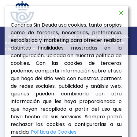
Canarias Sin Deuda usa cookies, tanto propias
como de terceros, necesarias, preferencia,
© 2022 Canarias sin deuda. Todos los derechos reservados.
estadística y marketing para ofrecer realizar
Aviso legal
Términos y Condiciones
Política de privacidad
distintas finalidades mostradas en la
Política de Cookies
configuración, ubicada en nuestra política de
cookies. Con las cookies de terceros
podemos compartir información sobre el uso
que haga del sitio web con nuestros partners
de redes sociales, publicidad y análisis web,
quienes pueden combinarla con otra
información que les haya proporcionado o
que hayan recopilado a partir del uso que
haya hecho de sus servicios. Siempre podrá
rechazar las cookies o configurarlas a su
medida.
Política de Cookies