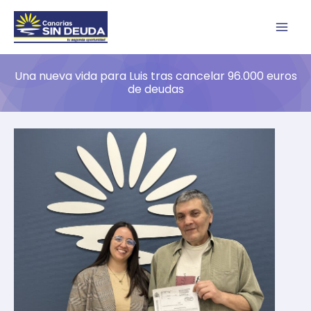
Ir
B
al
u
contenido
s
Una nueva vida para Luis tras cancelar 96.000 euros
c
de deudas
a
r