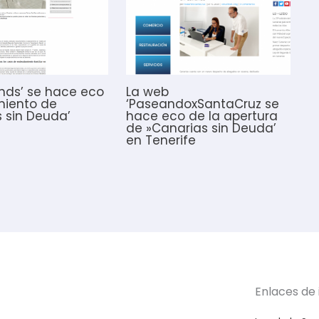
nds’ se hace eco
La web
miento de
‘PaseandoxSantaCruz se
s sin Deuda’
hace eco de la apertura
de »Canarias sin Deuda’
en Tenerife
Enlaces de 