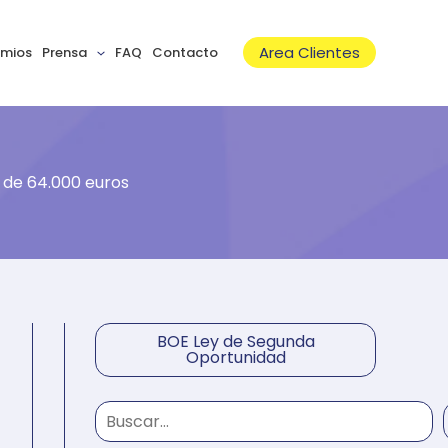
B
u
Area Clientes
emios
Prensa
FAQ
Contacto
s
c
a
r
 de 64.000 euros
BOE Ley de Segunda
Oportunidad