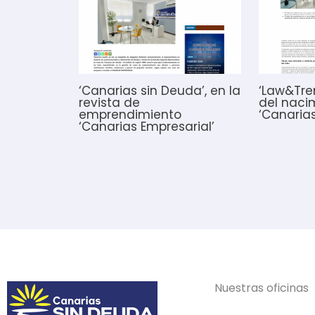
‘Canarias sin Deuda’, en la
‘Law&Tre
revista de
del naci
emprendimiento
‘Canaria
‘Canarias Empresarial’
Nuestras oficinas