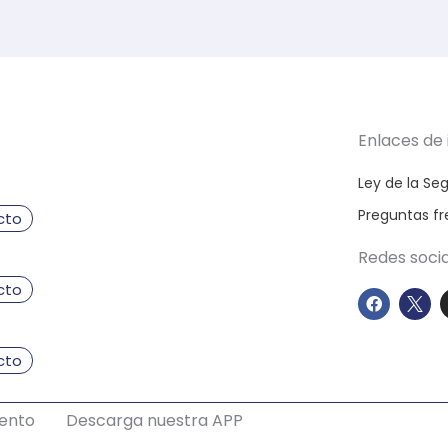
Enlaces de 
Ley de la S
Preguntas f
cto
Redes soci
cto
F
a
c
e
b
cto
o
o
k
mento
Descarga nuestra APP