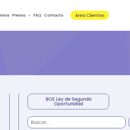
B
u
Area Clientes
emios
Prensa
FAQ
Contacto
s
c
a
r
BOE Ley de Segunda
Oportunidad